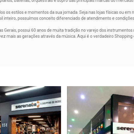
pianos, baterias, orquestrais e sopro das principais marcas do mercado
s os estilos e momentos da sua jornada. Seja nas lojas físicas ou em n
il inteiro, possuímos conceito diferenciado de atendimento e condiçõ
 Gerais, possui 60 anos de muita tradição no varejo dos instrumentos 
vez mais as gerações através da música. Aqui é o verdadeiro Shopping 