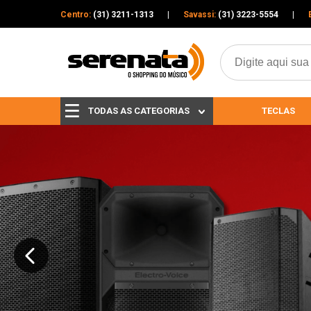
Centro:
(31) 3211-1313
|
Savassi:
(31) 3223-5554
|
TODAS AS CATEGORIAS
TECLAS