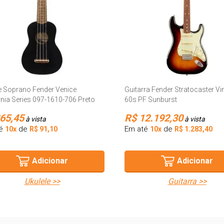
e Soprano Fender Venice
Guitarra Fender Stratocaster Vi
rnia Series 097-1610-706 Preto
60s PF Sunburst
65,45
R$ 12.192,30
à vista
à vista
té
de
Em até
de
10x
R$ 91,10
10x
R$ 1.283,40
Adicionar
Adicionar
ukulele >>
guitarra >>