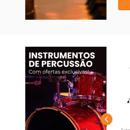
Adicionar
piano digital >>
el DDM-120