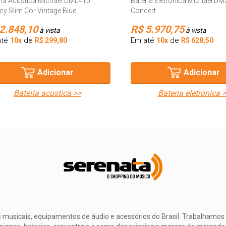
ria Acústica Michael DML410
Bateria Eletrônica Michael D
cy Slim Cor Vintage Blue
Concert
2.848,10
R$ 5.970,75
à vista
à vista
até
de
Em até
de
10x
R$ 299,80
10x
R$ 628,50
Adicionar
Adicionar
bateria acustica >>
bateria eletronica 
musicais, equipamentos de áudio e acessórios do Brasil. Trabalhamos 