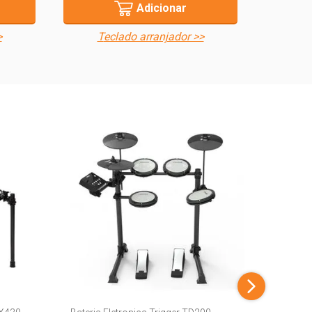
Adicionar
>
teclado arranjador >>
Bateria 
R$ 6.