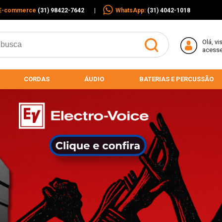
E-commerce
(31) 98422-7642
|
WhatsApp:
(31) 4042-1018
Olá,
vi
acess
CORDAS
ÁUDIO
BATERIAS E PERCUSSÃO