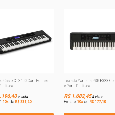
do Casio CTS400 Com Fonte e
Teclado Yamaha PSR E383 Co
Partitura
e Porta Partitura
.196,40
R$ 1.682,45
à vista
à vista
té
de
Em até
de
10x
R$ 231,20
10x
R$ 177,10