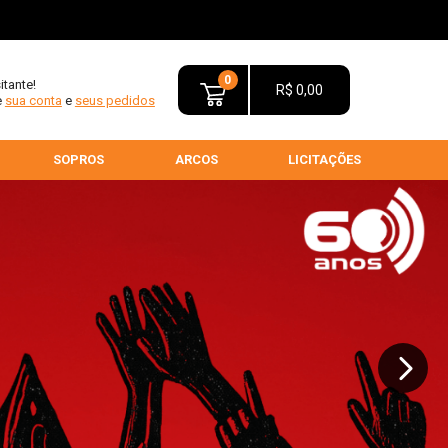
0
sitante!
R$ 0,00
e
sua conta
e
seus pedidos
SOPROS
ARCOS
LICITAÇÕES