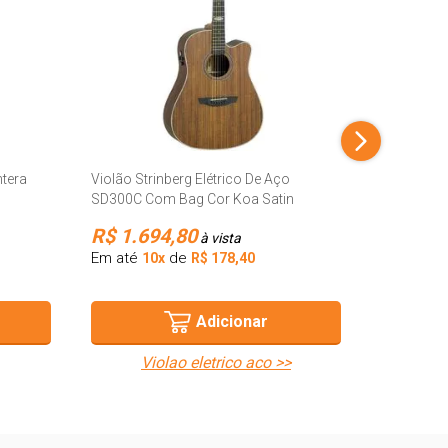
Violão El
Fender FA
Natural
R$ 4.1
ntera
Violão Strinberg Elétrico De Aço
Em até
SD300C Com Bag Cor Koa Satin
10
R$ 1.694,80
à vista
Em até
de
10x
R$ 178,40
v
Adicionar
violao eletrico aco >>