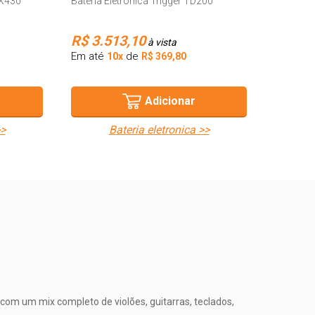
MX430
Bateria Eletronica Trigger TD200
Em até
R$ 3.513,10
à vista
Em até
de
10x
R$ 369,80
Adicionar
>>
bateria eletronica >>
com um mix completo de violões, guitarras, teclados,