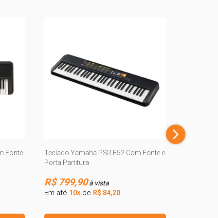
Piano Digi
909B
R$ 53.
m Fonte
Teclado Yamaha PSR F52 Com Fonte e
Porta Partitura
Em até
10
R$ 799,90
à vista
Em até
de
10x
R$ 84,20