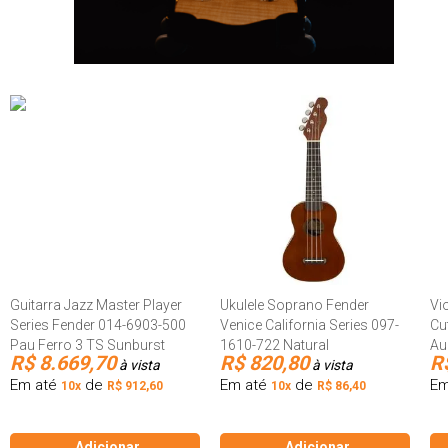
Guitarra Jazz Master Player
Ukulele Soprano Fender
Vi
Series Fender 014-6903-500
Venice California Series 097-
Cu
Pau Ferro 3 TS Sunburst
1610-722 Natural
Au
R$ 8.669,70
R$ 820,80
R
à vista
à vista
Em até
de
Em até
de
Em
10x
R$ 912,60
10x
R$ 86,40
Adicionar
Adicionar