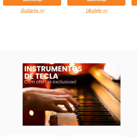
guitarra >>
ukulele >>