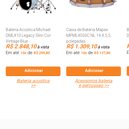
Bateria Acústica Michael
Caixa de Bateria Mapex
B
DML410 Legacy Slim Cor
MPML4550C NL 14 X 5.5
D
Vintage Blue
polegadas
R$ 2.848,10
R$ 1.309,10
à vista
à vista
Em até
de
Em até
de
10x
R$ 299,80
10x
R$ 137,80
Adicionar
Adicionar
bateria acustica
acessorios bateria
>>
e percussao >>