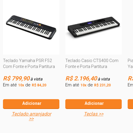
Teclado Yamaha PSR F52
Teclado Casio CTS400 Com
Pi
Com Fonte e Porta Partitura
Fonte e Porta Partitura
Ya
R$ 799,90
R$ 2.196,40
R
à vista
à vista
Em até
de
Em até
de
Em
10x
R$ 84,20
10x
R$ 231,20
Adicionar
Adicionar
teclado arranjador
teclas >>
>>