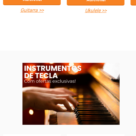
guitarra >>
ukulele >>