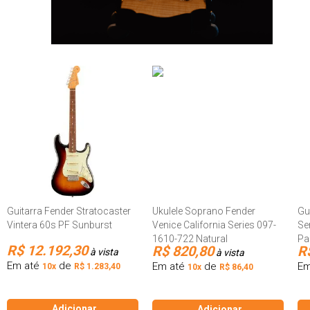
Guitarra Fender Stratocaster
Ukulele Soprano Fender
Gu
Vintera 60s PF Sunburst
Venice California Series 097-
Se
1610-722 Natural
Pa
R$ 12.192,30
R$ 820,80
R
à vista
à vista
Em até
de
Em até
de
Em
10x
R$ 1.283,40
10x
R$ 86,40
Adicionar
Adicionar