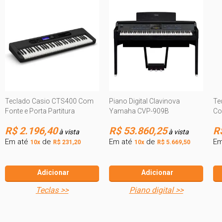
Teclado Casio CTS400 Com
Piano Digital Clavinova
Te
Fonte e Porta Partitura
Yamaha CVP-909B
Co
R$ 2.196,40
R$ 53.860,25
R
à vista
à vista
Em até
de
Em até
de
Em
10x
R$ 231,20
10x
R$ 5.669,50
Adicionar
Adicionar
teclas >>
piano digital >>