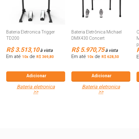
Bateria Eletronica Trigger
Bateria Eletrônica Michael
C
TD200
DMX430 Concert
M
p
R$ 3.513,10
R$ 5.970,75
à vista
à vista
Em até
de
Em até
de
10x
R$ 369,80
10x
R$ 628,50
Adicionar
Adicionar
bateria eletronica
bateria eletronica
>>
>>