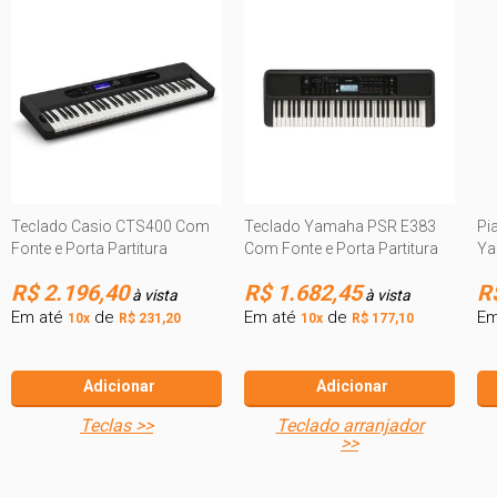
Teclado Casio CTS400 Com
Teclado Yamaha PSR E383
Pi
Fonte e Porta Partitura
Com Fonte e Porta Partitura
Ya
R$ 2.196,40
R$ 1.682,45
R
à vista
à vista
Em até
de
Em até
de
Em
10x
R$ 231,20
10x
R$ 177,10
Adicionar
Adicionar
teclas >>
teclado arranjador
>>