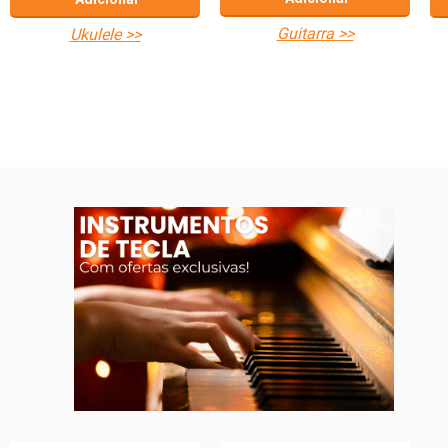
guitarra >>
ukulele >>