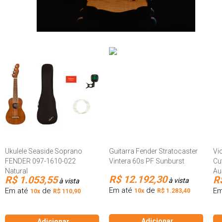
Ukulele Seaside Soprano
Guitarra Fender Stratocaster
Vi
FENDER 097-1610-022
Vintera 60s PF Sunburst
Cu
Natural
Au
R$ 12.192,30
R$ 1.053,55
R
à vista
à vista
Em até
de
Em até
de
Em
10x
R$ 1.283,40
10x
R$ 110,90
Adicionar
Adicionar