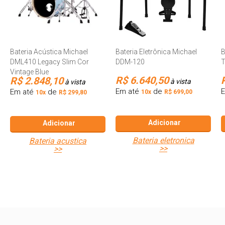
Bateria Acústica Michael
Bateria Eletrônica Michael
B
DML410 Legacy Slim Cor
DDM-120
Vintage Blue
R$ 6.640,50
R$ 2.848,10
à vista
à vista
Em até
de
Em até
de
10x
R$ 699,00
10x
R$ 299,80
Adicionar
Adicionar
bateria eletronica
bateria acustica
>>
>>