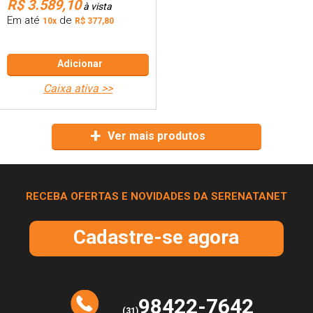
R$ 3.589,10
à vista
Em até
de
10x
R$ 377,80
Adicionar
caixa ativa >>
Ver mais produtos
RECEBA OFERTAS E NOVIDADES DA SERENATANET
Cadastre-se agora
98422-7642
(31)