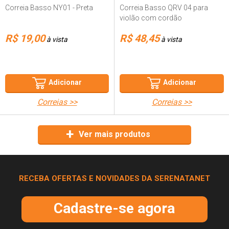
Correia Basso NY01 - Preta
Correia Basso QRV 04 para
violão com cordão
R$ 19,00
R$ 48,45
à vista
à vista
Adicionar
Adicionar
correias >>
correias >>
Ver mais produtos
RECEBA OFERTAS E NOVIDADES DA SERENATANET
Cadastre-se agora