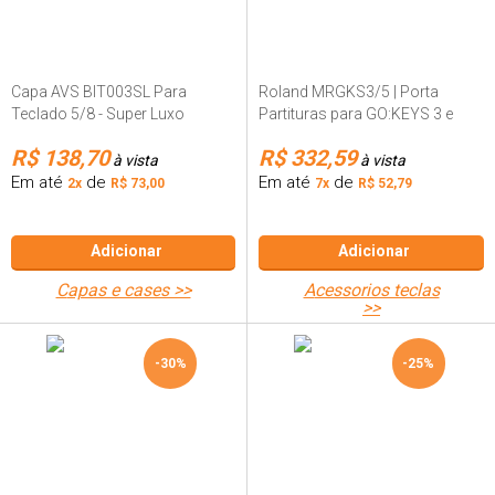
Capa AVS BIT003SL Para
Roland MRGKS3/5 | Porta
Teclado 5/8 - Super Luxo
Partituras para GO:KEYS 3 e
GO:KEYS 5
R$ 138,70
R$ 332,59
à vista
Em até
de
Em até
de
2x
R$ 73,00
7x
R$ 52,79
Adicionar
Adicionar
capas e cases >>
acessorios teclas
>>
-30%
-25%