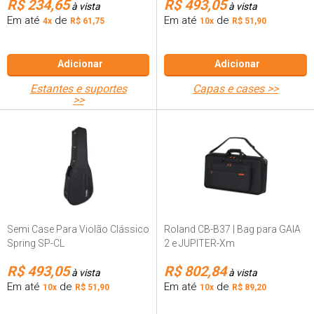
R$ 234,65
R$ 493,05
à vista
à vista
Em até
de
Em até
de
4x
R$ 61,75
10x
R$ 51,90
Adicionar
Adicionar
estantes e suportes
capas e cases >>
>>
Semi Case Para Violão Clássico
Roland CB-B37 | Bag para GAIA
Spring SP-CL
2 e JUPITER-Xm
R$ 493,05
R$ 802,84
à vista
Em até
de
Em até
de
10x
R$ 51,90
10x
R$ 89,20