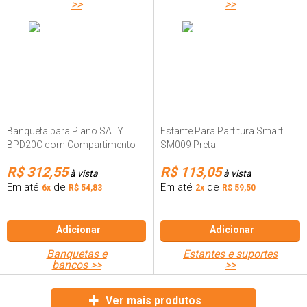
>>
>>
Banqueta para Piano SATY
Estante Para Partitura Smart
BPD20C com Compartimento
SM009 Preta
R$ 312,55
R$ 113,05
à vista
à vista
Em até
de
Em até
de
6x
R$ 54,83
2x
R$ 59,50
Adicionar
Adicionar
banquetas e
estantes e suportes
bancos >>
>>
Ver mais produtos