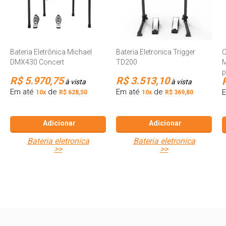
Bateria Eletrônica Michael
Bateria Eletronica Trigger
C
DMX430 Concert
TD200
M
p
R$ 5.970,75
R$ 3.513,10
à vista
à vista
Em até
de
Em até
de
10x
R$ 628,50
10x
R$ 369,80
Adicionar
Adicionar
bateria eletronica
bateria eletronica
>>
>>