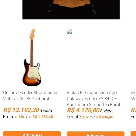
Guitarra Fender Stratocaster
Violão Eletroacústico Aço
Vi
Vintera 60s PF Sunburst
Cutaway Fender FA-345CE
Me
Auditorium 3-tone Tea Burst
R$ 12.192,30
R
R$ 4.126,80
à vista
à vista
Em até
de
Em
Em até
de
10x
R$ 1.283,40
10x
R$ 434,40
Adicionar
Adicionar