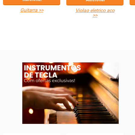
guitarra >>
violao eletrico aco
>>