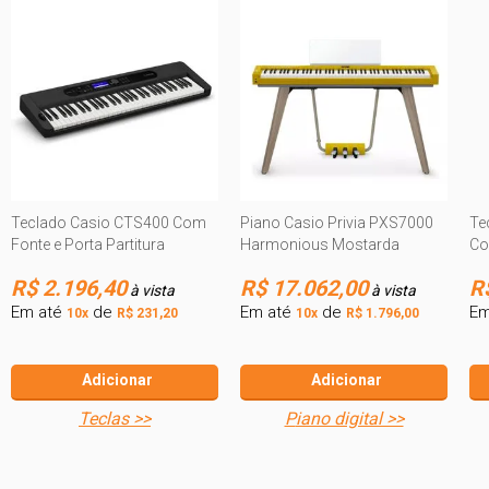
Teclado Casio CTS400 Com
Piano Casio Privia PXS7000
Te
Fonte e Porta Partitura
Harmonious Mostarda
Co
R$ 2.196,40
R$ 17.062,00
R
à vista
à vista
Em até
de
Em até
de
Em
10x
R$ 231,20
10x
R$ 1.796,00
Adicionar
Adicionar
teclas >>
piano digital >>