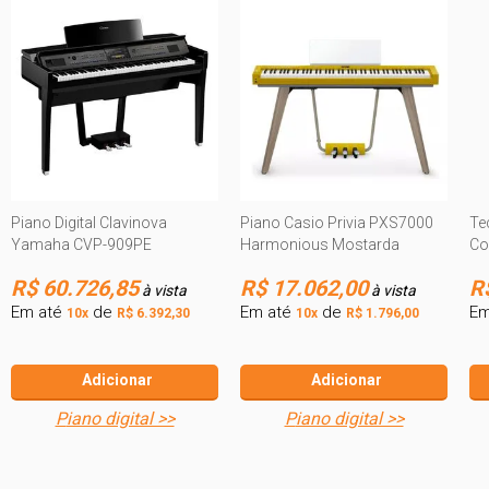
Piano Digital Clavinova
Piano Casio Privia PXS7000
Te
Yamaha CVP-909PE
Harmonious Mostarda
Co
R$ 60.726,85
R$ 17.062,00
R
à vista
à vista
Em até
de
Em até
de
Em
10x
R$ 6.392,30
10x
R$ 1.796,00
Adicionar
Adicionar
piano digital >>
piano digital >>