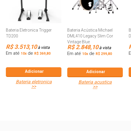
Bateria Eletronica Trigger
Bateria Acústica Michael
B
TD200
DML410 Legacy Slim Cor
D
Vintage Blue
R$ 3.513,10
R$ 2.848,10
à vista
à vista
Em até
de
Em até
de
10x
R$ 369,80
10x
R$ 299,80
Adicionar
Adicionar
bateria eletronica
bateria acustica
>>
>>