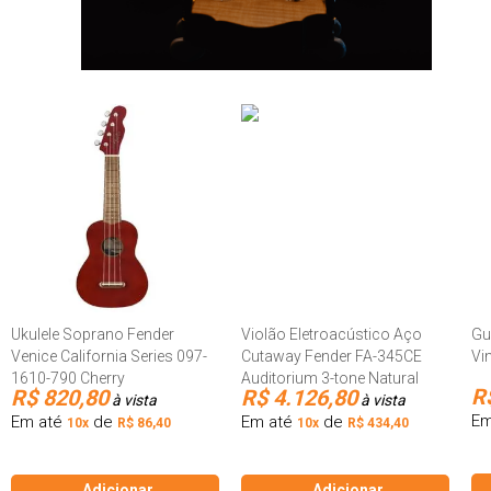
Ukulele Soprano Fender
Violão Eletroacústico Aço
Gu
Venice California Series 097-
Cutaway Fender FA-345CE
Vi
1610-790 Cherry
Auditorium 3-tone Natural
R
R$ 820,80
R$ 4.126,80
à vista
à vista
Em
Em até
de
Em até
de
10x
R$ 86,40
10x
R$ 434,40
Adicionar
Adicionar