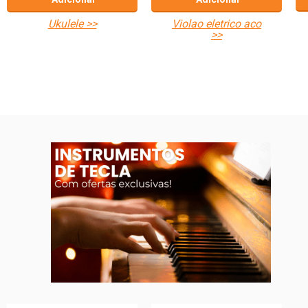
ukulele >>
violao eletrico aco
>>