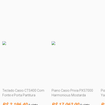
Teclado Casio CTS400 Com
Piano Casio Privia PXS7000
Pi
Fonte e Porta Partitura
Harmonious Mostarda
Ya
R$ 2.196,40
R$ 17.062,00
R
à vista
à vista