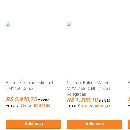
Bateria Eletrônica Michael
Caixa de Bateria Mapex
B
DMX430 Concert
MPML4550C NL 14 X 5.5
polegadas
R$ 5.970,75
R$ 1.309,10
à vista
à vista
Em até
de
Em até
de
10x
R$ 628,50
10x
R$ 137,80
Adicionar
Adicionar