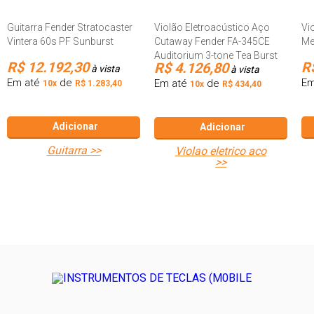
Guitarra Fender Stratocaster
Violão Eletroacústico Aço
Vi
Vintera 60s PF Sunburst
Cutaway Fender FA-345CE
Me
Auditorium 3-tone Tea Burst
R$ 12.192,30
R
R$ 4.126,80
à vista
à vista
Em até
de
Em
Em até
de
10x
R$ 1.283,40
10x
R$ 434,40
Adicionar
Adicionar
guitarra >>
violao eletrico aco
>>