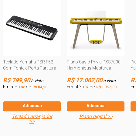
Teclado Yamaha PSR F52
Piano Casio Privia PXS7000
Pi
Com Fonte e Porta Partitura
Harmonious Mostarda
Ya
R$ 799,90
R$ 17.062,00
R
à vista
à vista
Em até
de
Em até
de
Em
10x
R$ 84,20
10x
R$ 1.796,00
Adicionar
Adicionar
teclado arranjador
piano digital >>
>>