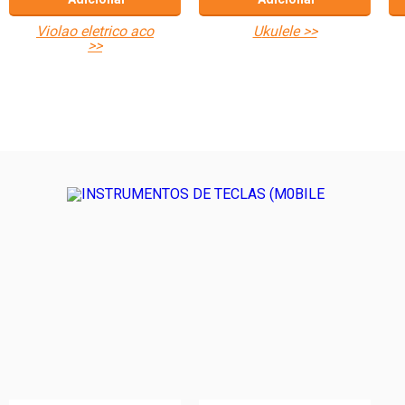
violao eletrico aco
ukulele >>
>>