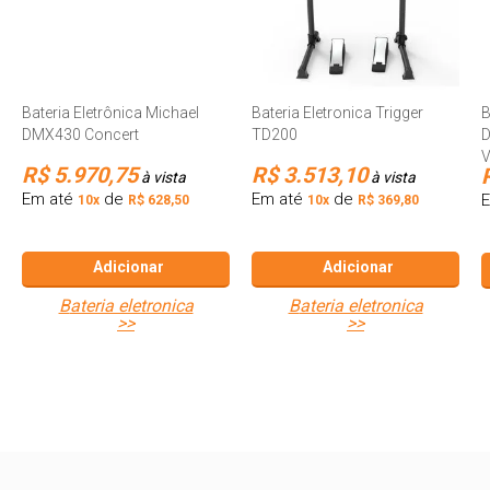
Bateria Eletrônica Michael
Bateria Eletronica Trigger
B
DMX430 Concert
TD200
D
V
R$ 5.970,75
R$ 3.513,10
à vista
à vista
Em até
de
Em até
de
10x
R$ 628,50
10x
R$ 369,80
Adicionar
Adicionar
bateria eletronica
bateria eletronica
>>
>>