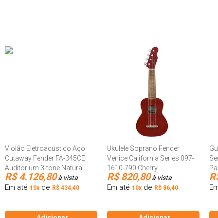
Violão Eletroacústico Aço
Ukulele Soprano Fender
Gu
Cutaway Fender FA-345CE
Venice California Series 097-
Se
Auditorium 3-tone Natural
1610-790 Cherry
Pa
R$ 4.126,80
R$ 820,80
R
à vista
à vista
Em até
de
Em até
de
Em
10x
R$ 434,40
10x
R$ 86,40
Adicionar
Adicionar