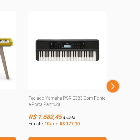
Teclado C
Porta Part
R$ 2.1
Teclado Yamaha PSR E383 Com Fonte
e Porta Partitura
Em até
10
R$ 1.682,45
à vista
Em até
de
10x
R$ 177,10