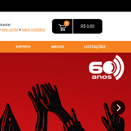
0
sitante!
R$ 0,00
e
sua conta
e
seus pedidos
SOPROS
ARCOS
LICITAÇÕES