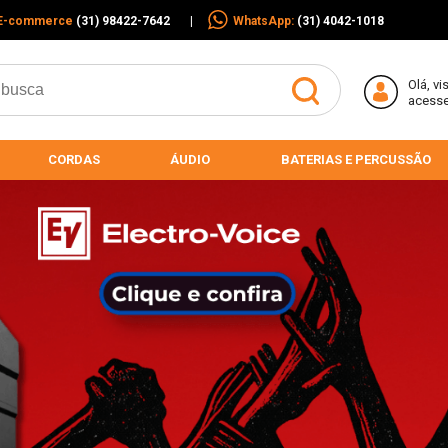
E-commerce
(31) 98422-7642
|
WhatsApp:
(31) 4042-1018
Olá,
vi
acess
CORDAS
ÁUDIO
BATERIAS E PERCUSSÃO