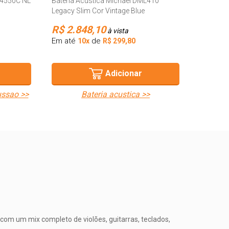
L4550C NL
Bateria Acústica Michael DML410
Em até
Legacy Slim Cor Vintage Blue
R$ 2.848,10
à vista
Em até
de
10x
R$ 299,80
Adicionar
ussao >>
bateria acustica >>
com um mix completo de violões, guitarras, teclados,