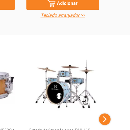
Adicionar
teclado arranjador >>
Bateria 
R$ 6.