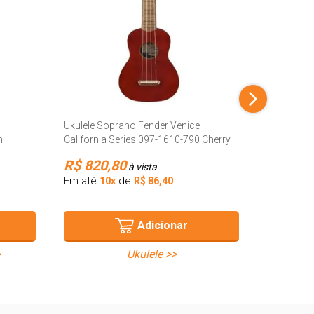
Violão Ta
EQ NTOP
R$ 2.1
Ukulele Soprano Fender Venice
Em até
10
n
California Series 097-1610-790 Cherry
R$ 820,80
à vista
Em até
de
10x
R$ 86,40
v
Adicionar
>
ukulele >>