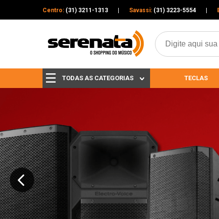
Centro:
(31) 3211-1313
|
Savassi:
(31) 3223-5554
|
TODAS AS CATEGORIAS
TECLAS