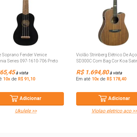
e Soprano Fender Venice
Violão Strinberg Elétrico De Aço
rnia Series 097-1610-706 Preto
SD300C Com Bag Cor Koa Sati
65,45
R$ 1.694,80
à vista
à vista
té
de
Em até
de
10x
R$ 91,10
10x
R$ 178,40
Adicionar
Adicionar
ukulele >>
violao eletrico aco >