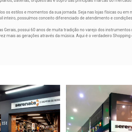
pianos, baterias, orquestrais e sopro das principais marcas do mercado
s os estilos e momentos da sua jornada. Seja nas lojas físicas ou em n
il inteiro, possuímos conceito diferenciado de atendimento e condiçõ
 Gerais, possui 60 anos de muita tradição no varejo dos instrumentos 
vez mais as gerações através da música. Aqui é o verdadeiro Shopping 