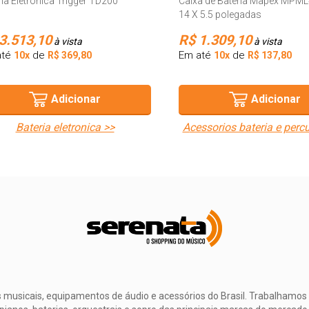
ria Eletronica Trigger TD200
Caixa de Bateria Mapex MPM
14 X 5.5 polegadas
3.513,10
R$ 1.309,10
à vista
à vista
até
de
Em até
de
10x
R$ 369,80
10x
R$ 137,80
Adicionar
Adicionar
bateria eletronica >>
acessorios bateria e perc
musicais, equipamentos de áudio e acessórios do Brasil. Trabalhamos 