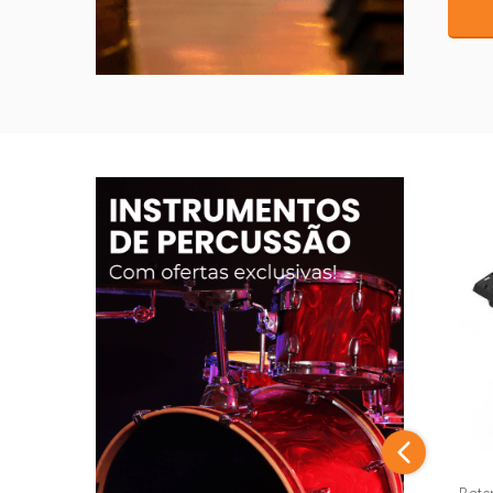
Adicionar
piano digital >>
el DDM-120