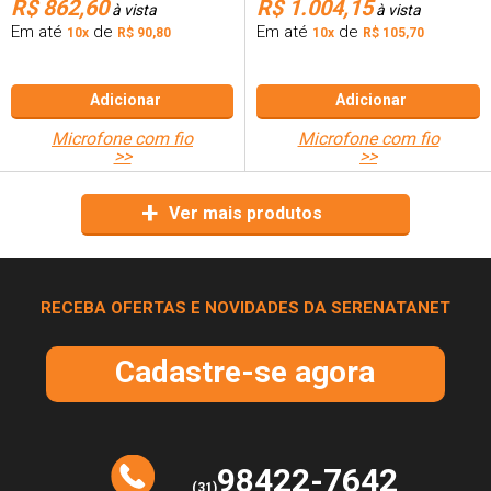
R$ 862,60
R$ 1.004,15
à vista
à vista
Em até
de
Em até
de
10x
R$ 90,80
10x
R$ 105,70
Adicionar
Adicionar
microfone com fio
microfone com fio
>>
>>
Ver mais produtos
RECEBA OFERTAS E NOVIDADES DA SERENATANET
Cadastre-se agora
98422-7642
(31)