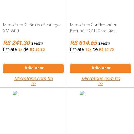
Microfone Dinâmico Behringer
Microfone Condensador
XM8500
Behringer C1U Cardióide
R$ 241,30
R$ 614,65
à vista
à vista
Em até
de
Em até
de
5x
R$ 50,80
10x
R$ 64,70
Adicionar
Adicionar
microfone com fio
microfone com fio
>>
>>