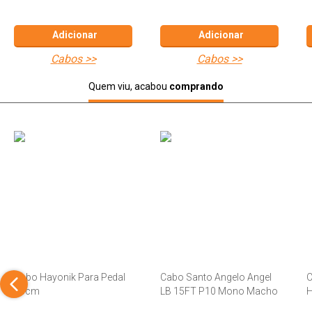
Adicionar
Adicionar
cabos >>
cabos >>
Quem viu, acabou
comprando
Cabo Hayonik Para Pedal
Cabo Santo Angelo Angel
C
15cm
LB 15FT P10 Mono Macho
H
X P10 Mono Macho 4,57
m