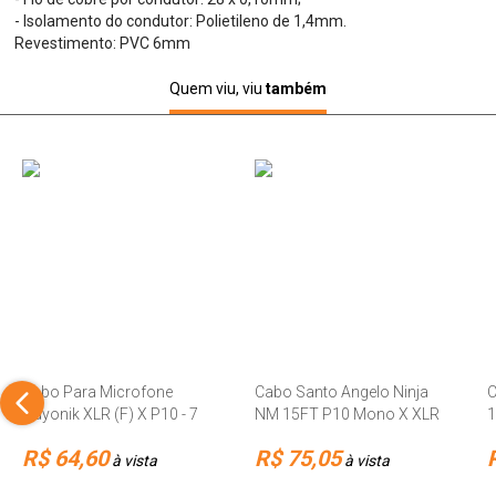
- Isolamento do condutor: Polietileno de 1,4mm.
Revestimento: PVC 6mm
Quem viu, viu
também
Cabo Para Microfone
Cabo Santo Angelo Ninja
C
Hayonik XLR (F) X P10 - 7
NM 15FT P10 Mono X XLR
1
Metros - Preto
Macho 4,57 Metros
M
R$ 64,60
R$ 75,05
à vista
à vista