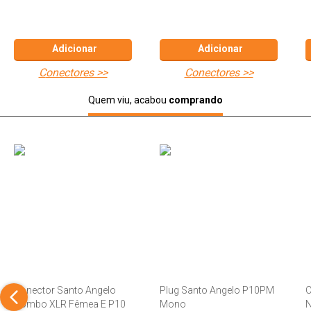
Adicionar
Adicionar
conectores >>
conectores >>
Quem viu, acabou
comprando
Conector Santo Angelo
Plug Santo Angelo P10PM
C
Combo XLR Fêmea E P10
Mono
N