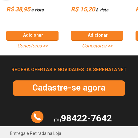
Estéreo Fêmea
R$ 38,95
R$ 15,20
à vista
à vista
Adicionar
Adicionar
conectores >>
conectores >>
RECEBA OFERTAS E NOVIDADES DA SERENATANET
Cadastre-se agora
98422-7642
(31)
Entrega e Retirada na Loja