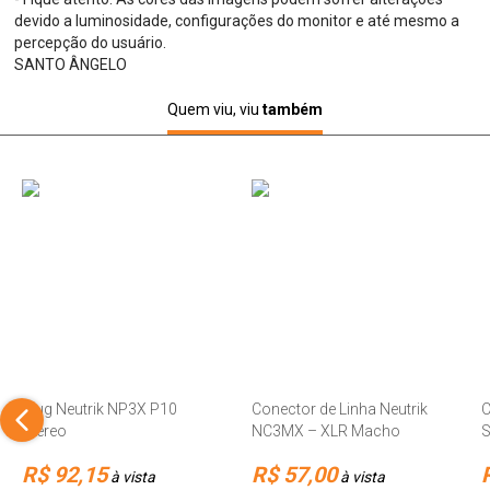
devido a luminosidade, configurações do monitor e até mesmo a
percepção do usuário.
SANTO ÂNGELO
Quem viu, viu
também
Plug Neutrik NP3X P10
Conector de Linha Neutrik
C
Stereo
NC3MX – XLR Macho
S
R$ 92,15
R$ 57,00
à vista
à vista