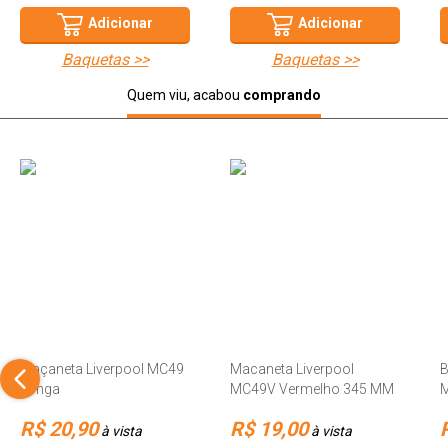
Adicionar
Adicionar
baquetas >>
baquetas >>
Quem viu, acabou
comprando
Maçaneta Liverpool MC49
Macaneta Liverpool
B
Longa
MC49V Vermelho 345 MM
M
R$ 20,90
R$ 19,00
à vista
à vista