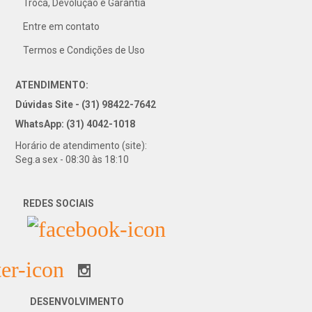
31) 4042-1018
Troca, Devolução e Garantia
Entre em contato
Termos e Condições de Uso
ATENDIMENTO:
Dúvidas Site - (31) 98422-7642
WhatsApp: (31) 4042-1018
Horário de atendimento (site):
Seg.a sex - 08:30 às 18:10
REDES SOCIAIS
DESENVOLVIMENTO