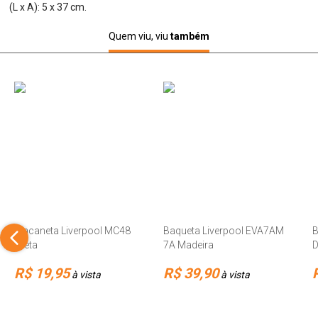
(L x A): 5 x 37 cm.
Quem viu, viu
também
Macaneta Liverpool MC48
Baqueta Liverpool EVA7AM
B
Preta
7A Madeira
D
R$ 19,95
R$ 39,90
à vista
à vista