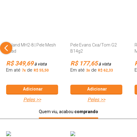
Roland MH2-8 | Pele Mesh
Pele Evans Cxa/Tom G2
R
Head
B14g2
M
R$ 349,69
R$ 177,65
à vista
Em até
de
Em até
de
7x
R$ 55,50
3x
R$ 62,33
Adicionar
Adicionar
peles >>
peles >>
Quem viu, acabou
comprando