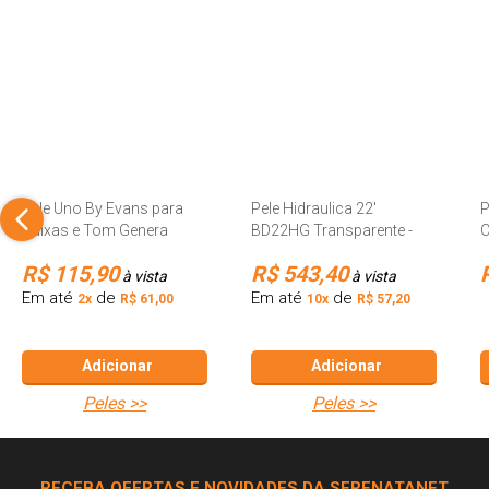
Pele Uno By Evans para
Pele Hidraulica 22'
P
Caixas e Tom Genera
BD22HG Transparente -
C
UTT16G2
Evans
R$ 115,90
R$ 543,40
à vista
à vista
Em até
de
Em até
de
2x
R$ 61,00
10x
R$ 57,20
Adicionar
Adicionar
peles >>
peles >>
RECEBA OFERTAS E NOVIDADES DA SERENATANET