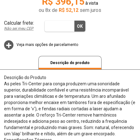
R$ 396,15
à vista
ou
8
x
de
R$ 52,12
sem juros
Não sei meu CEP
Veja mais opções de parcelamento
Descrição do produto
Descrição do Produto
As peles Tri-Center para conga produzem uma sonoridade
superior, durabilidade confiável e uma resistência incomparável
para variações climáticas e de temperatura. Um aro afunilado
proporciona melhor encaixe em tambores fora de especificação (e
em forma de 'v'), e fendas radiais cortadas a laser ajudam a
assentar a pele. O reforço Tri-Center remove harmônicos
indesejados e adiciona peso ao centro, reduzindo a frequência
fundamental e produzindo mais graves. Som: natural, oferecendo
um 'slap' brilhante e nítido, além de um grave encorpado.