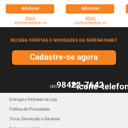
Adicionar
Adicionar
mais
mais
instrumentos >>
instrumentos >>
RECEBA OFERTAS E NOVIDADES DA SERENATANET
Cadastre-se agora
98422-7642
(31)
Entrega e Retirada na Loja
31) 4042-1018
Política de Privacidade
Troca, Devolução e Garantia