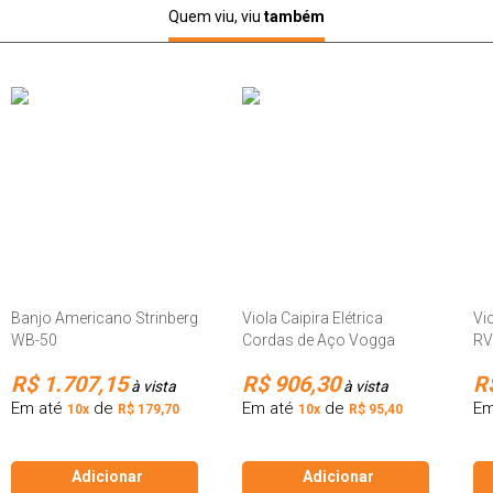
Quem viu, viu
também
Banjo Americano Strinberg
Viola Caipira Elétrica
Vi
WB-50
Cordas de Aço Vogga
RV
VVL421 Natural
Na
R$ 1.707,15
R$ 906,30
R
à vista
à vista
Em até
de
Em até
de
Em
10x
R$ 179,70
10x
R$ 95,40
Adicionar
Adicionar