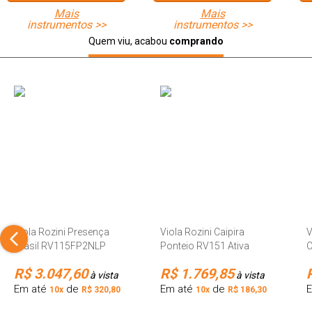
mais
mais
instrumentos >>
instrumentos >>
Quem viu, acabou
comprando
Viola Rozini Presença
Viola Rozini Caipira
V
Brasil RV115FP2NLP
Ponteio RV151 Ativa
C
Esplendor Clássica
Detalhe Headstock
R$ 3.047,60
R$ 1.769,85
à vista
à vista
Em até
de
Em até
de
10x
R$ 320,80
10x
R$ 186,30