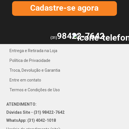
Cadastre-se agora
98422-7642
(31)
Entrega e Retirada na Loja
31) 4042-1018
Política de Privacidade
Troca, Devolução e Garantia
Entre em contato
Termos e Condições de Uso
ATENDIMENTO:
Dúvidas Site - (31) 98422-7642
WhatsApp: (31) 4042-1018