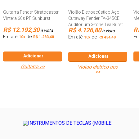
Guitarra Fender Stratocaster
Violão Eletroacústico Aço
Vi
Vintera 60s PF Sunburst
Cutaway Fender FA-345CE
Me
Auditorium 3-tone Tea Burst
R$ 12.192,30
R
R$ 4.126,80
à vista
à vista
Em até
de
Em
Em até
de
10x
R$ 1.283,40
10x
R$ 434,40
Adicionar
Adicionar
guitarra >>
violao eletrico aco
>>