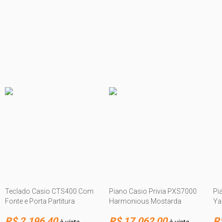
Teclado Casio CTS400 Com
Piano Casio Privia PXS7000
Pi
Fonte e Porta Partitura
Harmonious Mostarda
Ya
R$ 2.196,40
R$ 17.062,00
R
à vista
à vista