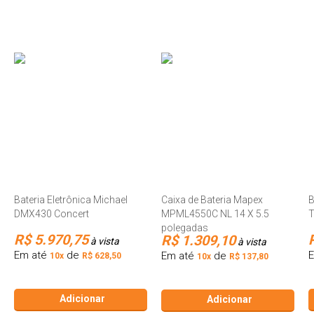
Bateria Eletrônica Michael
Caixa de Bateria Mapex
B
DMX430 Concert
MPML4550C NL 14 X 5.5
polegadas
R$ 5.970,75
R$ 1.309,10
à vista
à vista
Em até
de
Em até
de
10x
R$ 628,50
10x
R$ 137,80
Adicionar
Adicionar